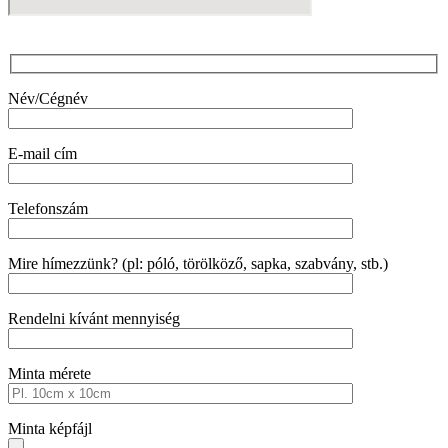
Név/Cégnév
E-mail cím
Telefonszám
Mire hímezzünk? (pl: póló, törölköző, sapka, szabvány, stb.)
Rendelni kívánt mennyiség
Minta mérete
Minta képfájl