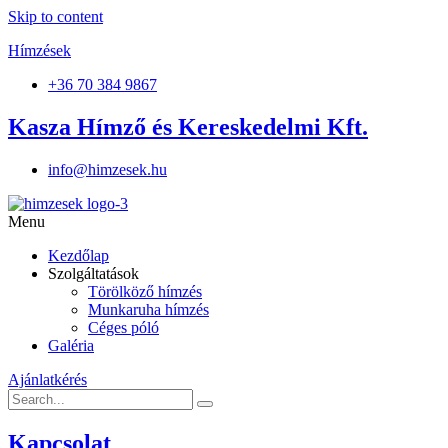
Skip to content
Hímzések
+36 70 384 9867
Kasza Hímző és Kereskedelmi Kft.
info@himzesek.hu
Menu
Kezdőlap
Szolgáltatások
Törölköző hímzés
Munkaruha hímzés
Céges póló
Galéria
Ajánlatkérés
Kapcsolat