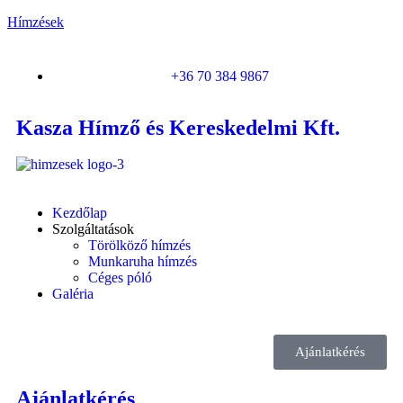
Hímzések
+36 70 384 9867
Kasza Hímző és Kereskedelmi Kft.
Kezdőlap
Szolgáltatások
Törölköző hímzés
Munkaruha hímzés
Céges póló
Galéria
Ajánlatkérés
Ajánlatkérés