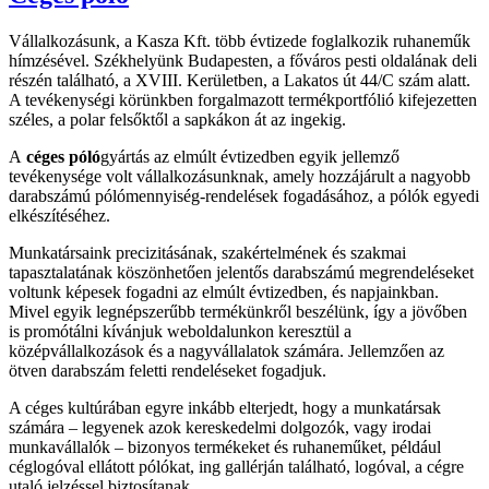
Vállalkozásunk, a Kasza Kft. több évtizede foglalkozik ruhaneműk
hímzésével. Székhelyünk Budapesten, a főváros pesti oldalának deli
részén található, a XVIII. Kerületben, a Lakatos út 44/C szám alatt.
A tevékenységi körünkben forgalmazott termékportfólió kifejezetten
széles, a polar felsőktől a sapkákon át az ingekig.
A
céges póló
gyártás az elmúlt évtizedben egyik jellemző
tevékenysége volt vállalkozásunknak, amely hozzájárult a nagyobb
darabszámú pólómennyiség-rendelések fogadásához, a pólók egyedi
elkészítéséhez.
Munkatársaink precizitásának, szakértelmének és szakmai
tapasztalatának köszönhetően jelentős darabszámú megrendeléseket
voltunk képesek fogadni az elmúlt évtizedben, és napjainkban.
Mivel egyik legnépszerűbb termékünkről beszélünk, így a jövőben
is promótálni kívánjuk weboldalunkon keresztül a
középvállalkozások és a nagyvállalatok számára. Jellemzően az
ötven darabszám feletti rendeléseket fogadjuk.
A céges kultúrában egyre inkább elterjedt, hogy a munkatársak
számára – legyenek azok kereskedelmi dolgozók, vagy irodai
munkavállalók – bizonyos termékeket és ruhaneműket, például
céglogóval ellátott pólókat, ing gallérján található, logóval, a cégre
utaló jelzéssel biztosítanak.