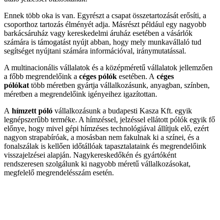
Ennek több oka is van. Egyrészt a csapat összetartozását erősíti, a
csoporthoz tartozás élményét adja. Másrészt például egy nagyobb
barkácsáruház vagy kereskedelmi áruház esetében a vásárlók
számára is támogatást nyújt abban, hogy mely munkavállaló tud
segítséget nyújtani számára információval, iránymutatással.
A multinacionális vállalatok és a középméretű vállalatok jellemzően
a főbb megrendelőink a
céges pólók
esetében. A
céges
pólókat
több méretben gyártja vállalkozásunk, anyagban, színben,
méretben a megrendelőink igényeihez igazítottan.
A
hímzett póló
vállalkozásunk a budapesti Kasza Kft. egyik
legnépszerűbb terméke. A hímzéssel, jelzéssel ellátott pólók egyik fő
előnye, hogy mivel gépi hímzéses technológiával állítjuk elő, ezért
nagyon strapabíróak, a mosásban nem fakulnak ki a színei, és a
fonalszálak is kellően időtállóak tapasztalataink és megrendelőink
visszajelzései alapján. Nagykereskedőkén és gyártóként
rendszeresen szolgálunk ki nagyobb méretű vállalkozásokat,
megfelelő megrendelésszám esetén.