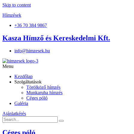
Skip to content
Hímzések
+36 70 384 9867
Kasza Hímző és Kereskedelmi Kft.
info@himzesek.hu
Menu
Kezdőlap
Szolgáltatások
Törölköző hímzés
Munkaruha hímzés
Céges póló
Galéria
Ajánlatkérés
Céges póló